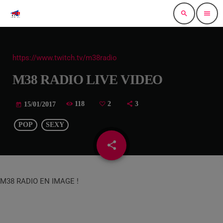
search
menu
https://www.twitch.tv/m38radio
M38 RADIO LIVE VIDEO
118
2
3
15/01/2017
today
POP
SEXY
share
email
2
M38 RADIO EN IMAGE !