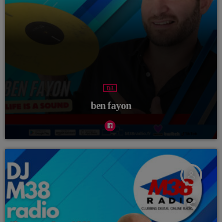
DJ
ben fayon
person_outline