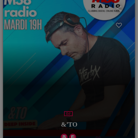
DJ
&’TO