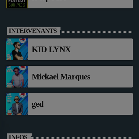
INTERVENANTS
KID LYNX
Mickael Marques
ged
INFOS