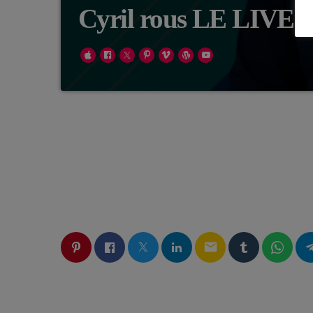
Cyril rous LE LIVE
email