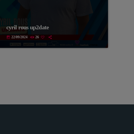
cyril rous up2date
22/09/2024
26
today