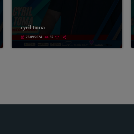
cyril toma
22/09/2024
87
today