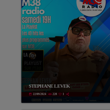
STEPHANE LEVEK
22/09/2024
228
1
today