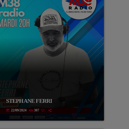
STEPHANE FERRI
22/09/2024
307
today